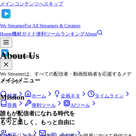
メインコンテンツへスキップ
We Streamer
For All Streamers & Creators
Home
機材ガイド
便利ツール
ランキング
About
About Us
We Streamer
We Streamerは、すべての配信者・動画投稿者を応援するメデ
メインメニュー
ィアです。
Mission
検索
ホーム
企画ネタ
タイムライン
辞典
便利ツール
AIツール
誰もが配信者になれる時代を
サポート
もっと楽しく、もっと自由に
相互リンク
お問い合わせ
YouTube、Twitch、TikTok... 今や誰もが世界に向けて発信でき