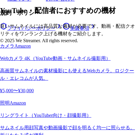
YouTube・配信者におすすめの機材
規約・ポリシー
良いサムネイルには高品質な素材が必要です。動画・配信クオ
プライバシーポリシー
免責事項
リティをワンランク上げる機材をご紹介します。
© 2025 We Streamer. All rights reserved.
カメラ
Amazon
Webカメラ 4K（YouTube動画・サムネイル撮影用）
高画質サムネイルの素材撮影にも使えるWebカメラ。ロジクー
ル・エレコムが人気。
¥5,000〜¥30,000
照明
Amazon
リングライト（YouTuber向け・顔撮影用）
サムネイル用顔写真や動画撮影で顔を明るく均一に照らせる。