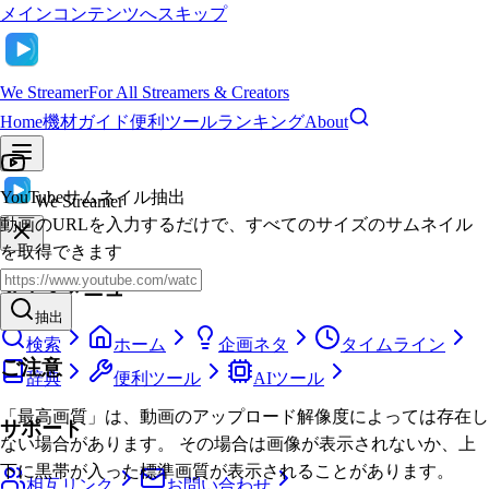
メインコンテンツへスキップ
We Streamer
For All Streamers & Creators
Home
機材ガイド
便利ツール
ランキング
About
YouTubeサムネイル抽出
We Streamer
動画のURLを入力するだけで、すべてのサイズのサムネイル
を取得できます
メインメニュー
抽出
検索
ホーム
企画ネタ
タイムライン
ご注意
辞典
便利ツール
AIツール
「最高画質」は、動画のアップロード解像度によっては存在し
サポート
ない場合があります。 その場合は画像が表示されないか、上
下に黒帯が入った標準画質が表示されることがあります。
相互リンク
お問い合わせ