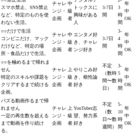
チャレ
中
年
スマホ禁止、SNS禁止
トックスに
3-7日
3
ンジ・
級
中
など、特定のものを使
興味がある
間
時
企画
者
OK
わない生活。
人
間
○○だけで生活
3-
チャレ
中
エンタメ好
年
コンビニだけ、マック
3-7日
4
ンジ・
級
き、チャレ
中
だけなど、特定の場
間
時
企画
者
ンジ好き
OK
所・食品だけで生活。
間
○○を極めるまで帰れま
不定
3-
せん
チャレ
上
やりこみ好
年
（数時
5
特定のスキルや課題を
ンジ・
級
き、根性論
中
間〜数
時
クリアするまで続ける
企画
者
好き
OK
日）
間
企画。
バズる動画作るまで帰
不定
5-
れません
チャレ
上
YouTuber志
年
（数
10
一定の再生数を超える
ンジ・
級
望、努力系
中
日〜数
時
まで動画を作り続け
企画
者
好き
OK
週間）
間
る。