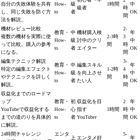
自分の失敗体験を共有
How-
級
1時間
中
級者
時
し、同じ失敗を防ぐ方
to
者
OK
間
法を解説。
機材レビュー比較
2-
教育・
中
機材購入検
年
複数の機材を実際に使
2-3時
3
How-
級
討中のクリ
中
って比較。購入の参考
間
時
to
者
エイター
OK
になる。
間
編集テクニック解説
3-
教育・
中
編集スキル
年
特定の編集エフェクト
1-2時
4
How-
級
を向上させ
中
やテクニックを詳しく
間
時
to
者
たい人
OK
解説。
間
収益化までのロードマ
ップ
教育・
初
収益化を目
2
年
YouTubeで収益化する
How-
心
指す
1時間
時
中
までの道のりを具体的
to
者
YouTuber
間
OK
に解説。
24時間チャレンジ
エンタ
5-
上
エンタメ好
年