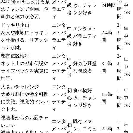
24時間○○をし続ける系
メ・バ
10
級
き、チャレ
24時間
中
のチャレンジ企画。企
ラエテ
時
者
ンジ好き
OK
画力と体力が必要。
ィ
間
ドッキリ企画
エンタ
2-
中
エンタメ・
年
友人や家族にドッキリ
メ・バ
2-4時
3
級
バラエティ
中
を仕掛ける。リアクシ
ラエテ
間
時
者
好き
OK
ョンが鍵。
ィ
間
都市伝説検証
エンタ
2-
中
年
ネット上の都市伝説や
メ・バ
好奇心旺盛
3-5時
3
級
中
ライフハックを実際に
ラエテ
な視聴者
間
時
者
OK
検証。
ィ
間
大食いチャレンジ
エンタ
初
食べ物好
1
年
大盛り料理や激辛料理
メ・バ
1-2時
心
き、チャレ
時
中
に挑戦。視覚的インパ
ラエテ
間
者
ンジ好き
間
OK
クト大。
ィ
視聴者からのお題チャ
エンタ
既存ファ
1-
レンジ
初
年
メ・バ
ン、コミュ
2-3時
2
視聴者から募集したお
心
中