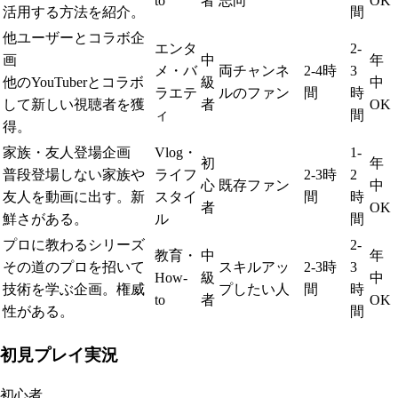
to
者
志向
OK
活用する方法を紹介。
間
他ユーザーとコラボ企
エンタ
2-
画
中
年
メ・バ
両チャンネ
2-4時
3
他のYouTuberとコラボ
級
中
ラエテ
ルのファン
間
時
して新しい視聴者を獲
者
OK
ィ
間
得。
家族・友人登場企画
Vlog・
1-
初
年
普段登場しない家族や
ライフ
2-3時
2
心
既存ファン
中
友人を動画に出す。新
スタイ
間
時
者
OK
鮮さがある。
ル
間
プロに教わるシリーズ
2-
教育・
中
年
その道のプロを招いて
スキルアッ
2-3時
3
How-
級
中
技術を学ぶ企画。権威
プしたい人
間
時
to
者
OK
性がある。
間
初見プレイ実況
初心者