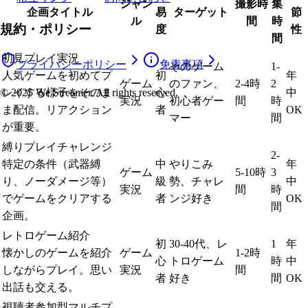
ジャン
撮影時
集
企画タイトル
易
ターゲット
節
ル
間
時
規約・ポリシー
度
性
間
初見プレイ実況
プライバシーポリシー
免責事項
そのゲーム
1-
人気ゲームを初めてプ
初
年
ゲーム
のファン、
2-4時
2
レイする様子をそのま
心
中
© 2025 We Streamer. All rights reserved.
実況
初心者ゲー
間
時
ま配信。リアクション
者
OK
マー
間
が重要。
縛りプレイチャレンジ
2-
特定の条件（武器縛
中
やりこみ
年
ゲーム
5-10時
3
り、ノーダメージ等）
級
勢、チャレ
中
実況
間
時
でゲームをクリアする
者
ンジ好き
OK
間
企画。
レトロゲーム紹介
初
30-40代、レ
1
年
懐かしのゲームを紹介
ゲーム
1-2時
心
トロゲーム
時
中
しながらプレイ。思い
実況
間
者
好き
間
OK
出話も交える。
視聴者参加型マルチプ