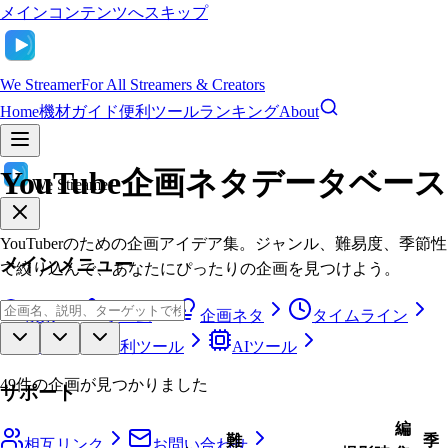
メインコンテンツへスキップ
We Streamer
For All Streamers & Creators
Home
機材ガイド
便利ツール
ランキング
About
YouTube企画ネタデータベース
We Streamer
YouTuberのための企画アイデア集。ジャンル、難易度、季節性
メインメニュー
で絞り込んで、あなたにぴったりの企画を見つけよう。
検索
ホーム
企画ネタ
タイムライン
辞典
便利ツール
AIツール
49
件の企画が見つかりました
サポート
編
難
季
相互リンク
お問い合わせ