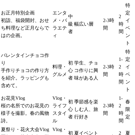
特
お正月特別企画
エンタ
定
中
2
初詣、福袋開封、おせ
メ・バ
2-3時
イ
級
幅広い層
時
ち料理など正月ならで
ラエテ
間
ベ
者
間
はの企画。
ィ
ン
ト
特
バレンタインチョコ作
1-
定
り
初
学生、チョ
料理・
2-3時
2
イ
手作りチョコの作り方
心
コ作りに興
グルメ
間
時
ベ
を紹介。ラッピングも
者
味がある人
間
ン
含めて。
ト
お花見Vlog
Vlog・
1-
初
季節感を楽
春
桜の名所でのお花見の
ライフ
2-3時
2
心
しむ人、旅
限
様子を撮影。春の風物
スタイ
間
時
者
行好き
定
詩。
ル
間
夏祭り・花火大会Vlog
Vlog・
初
夏イベント
2
夏