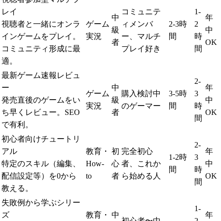
レイ
コミュニテ
1-
中
年
視聴者と一緒にオンラ
ゲーム
ィメンバ
2-3時
2
級
中
インゲームをプレイ。
実況
ー、マルチ
間
時
者
OK
コミュニティ形成に最
プレイ好き
間
適。
最新ゲーム速報レビュ
2-
ー
中
年
ゲーム
購入検討中
3-5時
3
発売直後のゲームをい
級
中
実況
のゲーマー
間
時
ち早くレビュー。SEO
者
OK
間
で有利。
初心者向けチュートリ
2-
アル
教育・
初
完全初心
年
1-2時
3
特定のスキル（編集、
How-
心
者、これか
中
間
時
配信設定等）を0から
to
者
ら始める人
OK
間
教える。
失敗例から学ぶシリー
1-
ズ
教育・
中
年
初心者〜中
2