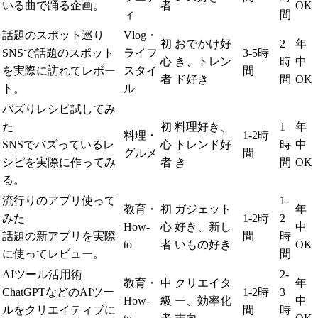
いる曲で踊る企画。
者
OK
ィ
間
話題のスポット巡り
Vlog・
初
おでかけ好
2
年
SNSで話題のスポット
ライフ
3-5時
心
き、トレン
時
中
を実際に訪れてレポー
スタイ
間
者
ド好き
間
OK
ト。
ル
バズりレシピ試してみ
た
初
料理好き、
1
年
料理・
1-2時
SNSでバズっているレ
心
トレンド好
時
中
グルメ
間
シピを実際に作ってみ
者
き
間
OK
る。
流行りのアプリ使って
1-
教育・
初
ガジェット
年
みた
1-2時
2
How-
心
好き、新し
中
話題の新アプリを実際
間
時
to
者
いもの好き
OK
に使ってレビュー。
間
AIツール活用術
2-
教育・
中
クリエイタ
年
ChatGPTなどのAIツー
1-2時
3
How-
級
ー、効率化
中
ルをクリエイティブに
間
時