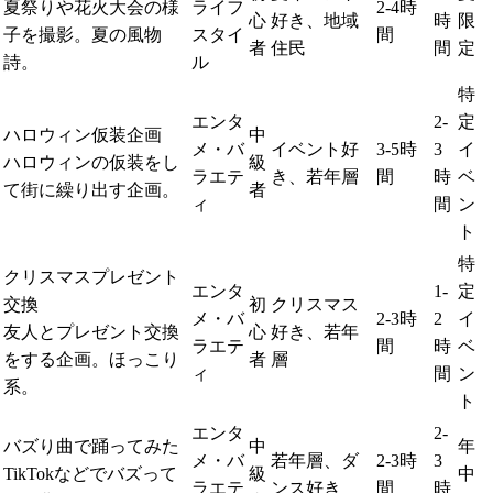
夏祭りや花火大会の様
ライフ
2-4時
心
好き、地域
時
限
子を撮影。夏の風物
スタイ
間
者
住民
間
定
詩。
ル
特
エンタ
2-
定
ハロウィン仮装企画
中
メ・バ
イベント好
3-5時
3
イ
ハロウィンの仮装をし
級
ラエテ
き、若年層
間
時
ベ
て街に繰り出す企画。
者
ィ
間
ン
ト
特
クリスマスプレゼント
エンタ
1-
定
交換
初
クリスマス
メ・バ
2-3時
2
イ
友人とプレゼント交換
心
好き、若年
ラエテ
間
時
ベ
をする企画。ほっこり
者
層
ィ
間
ン
系。
ト
エンタ
2-
バズり曲で踊ってみた
中
年
メ・バ
若年層、ダ
2-3時
3
TikTokなどでバズって
級
中
ラエテ
ンス好き
間
時