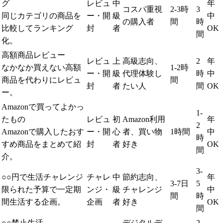
グ
レビュ
中
年
コスパ重視
2-3時
3
同じカテゴリの商品を
ー・開
級
中
の購入者
間
時
比較してランキング
封
者
OK
間
化。
高額商品レビュー
レビュ
上
高級志向、
2
年
なかなか買えない高額
1-2時
ー・開
級
代理体験し
時
中
商品を代わりにレビュ
間
封
者
たい人
間
OK
ー。
Amazonで買ってよかっ
1-
たもの
レビュ
初
Amazon利用
年
2
Amazonで購入したおす
ー・開
心
者、買い物
1時間
中
時
すめ商品をまとめて紹
封
者
好き
OK
間
介。
3-
○○円で生活チャレンジ
チャレ
中
節約志向、
年
3-7日
5
限られた予算で一定期
ンジ・
級
チャレンジ
中
間
時
間生活する企画。
企画
者
好き
OK
間
○○禁止生活
デジタルデ
2-