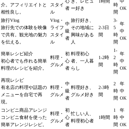
心
き、レビュ
1時間
中
介。アフィリエイトと
スタイ
時
者
ー好き
OK
相性良し。
ル
間
旅行Vlog
Vlog・
旅行好き、
3-
中
年
旅行先での体験を映像
ライフ
その地域に
2-3日
5
級
中
で共有。観光地の魅力
スタイ
興味がある
間
時
者
OK
を伝える。
ル
人
間
1-
簡単レシピ紹介
初
料理初心
年
料理・
1-2時
2
初心者でも作れる簡単
心
者、一人暮
中
グルメ
間
時
料理のレシピを紹介。
者
らし
OK
間
再現レシピ
中
2
年
有名店の料理や話題の
料理・
料理好き、
2-3時
級
時
中
メニューを自宅で再
グルメ
グルメ好き
間
者
間
OK
現。
コンビニ商品アレンジ
初
1
年
料理・
忙しい人、
コンビニ食材を使った
心
1時間
時
中
グルメ
料理初心者
簡単アレンジレシピ。
者
間
OK