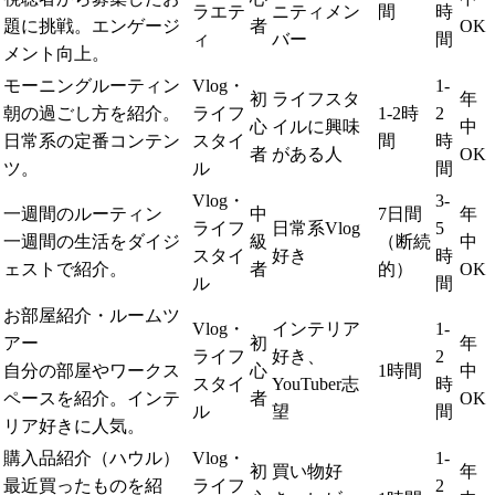
ラエテ
ニティメン
間
時
題に挑戦。エンゲージ
者
OK
ィ
バー
間
メント向上。
モーニングルーティン
Vlog・
1-
初
ライフスタ
年
朝の過ごし方を紹介。
ライフ
1-2時
2
心
イルに興味
中
日常系の定番コンテン
スタイ
間
時
者
がある人
OK
ツ。
ル
間
Vlog・
3-
一週間のルーティン
中
7日間
年
ライフ
日常系Vlog
5
一週間の生活をダイジ
級
（断続
中
スタイ
好き
時
ェストで紹介。
者
的）
OK
ル
間
お部屋紹介・ルームツ
Vlog・
インテリア
1-
アー
初
年
ライフ
好き、
2
自分の部屋やワークス
心
1時間
中
スタイ
YouTuber志
時
ペースを紹介。インテ
者
OK
ル
望
間
リア好きに人気。
購入品紹介（ハウル）
Vlog・
1-
初
買い物好
年
最近買ったものを紹
ライフ
2