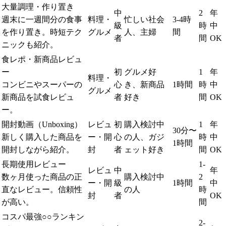
大量調理・作り置き
中
2
年
週末に一週間分の食事
料理・
忙しい社会
3-4時
級
時
中
を作り置き。時短テク
グルメ
人、主婦
間
者
間
OK
ニックも紹介。
食レポ・新商品レビュ
ー
初
グルメ好
1
年
料理・
コンビニやスーパーの
心
き、新商品
1時間
時
中
グルメ
新商品を試食レビュ
者
好き
間
OK
ー。
開封動画（Unboxing）
レビュ
初
購入検討中
1
年
30分〜
新しく購入した商品を
ー・開
心
の人、ガジ
時
中
1時間
開封しながら紹介。
封
者
ェット好き
間
OK
長期使用レビュー
1-
レビュ
中
年
数ヶ月使った商品の正
購入検討中
2
ー・開
級
1時間
中
直なレビュー。信頼性
の人
時
封
者
OK
が高い。
間
コスパ最強○○ランキン
2-