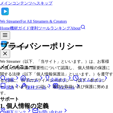
メインコンテンツへスキップ
We Streamer
For All Streamers & Creators
Home
機材ガイド
便利ツール
ランキング
About
プライバシーポリシー
We Streamer
We Streamer（以下、「当サイト」といいます。）は、お客様
メインメニュー
の個人情報保護の重要性について認識し、 個人情報の保護に
関する法律（以下「個人情報保護法」といいます。）を遵守す
検索
ホーム
企画ネタ
タイムライン
ると共に、 以下のプライバシーポリシー（以下「本ポリシ
ー」といいます。）に従い、適切な取扱い及び保護に努めま
辞典
便利ツール
AIツール
す。
サポート
1. 個人情報の定義
相互リンク
お問い合わせ