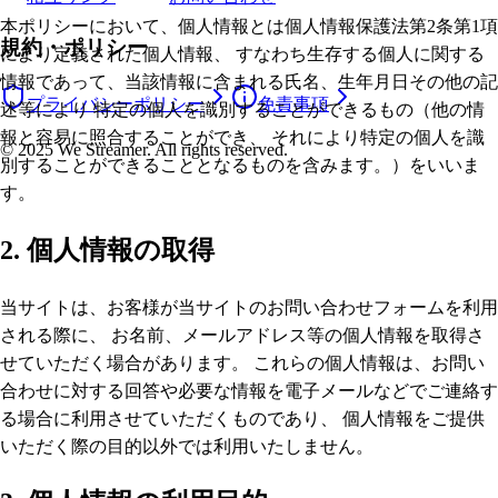
本ポリシーにおいて、個人情報とは個人情報保護法第2条第1項
規約・ポリシー
により定義された個人情報、 すなわち生存する個人に関する
情報であって、当該情報に含まれる氏名、生年月日その他の記
プライバシーポリシー
免責事項
述等により 特定の個人を識別することができるもの（他の情
報と容易に照合することができ、 それにより特定の個人を識
© 2025 We Streamer. All rights reserved.
別することができることとなるものを含みます。）をいいま
す。
2. 個人情報の取得
当サイトは、お客様が当サイトのお問い合わせフォームを利用
される際に、 お名前、メールアドレス等の個人情報を取得さ
せていただく場合があります。 これらの個人情報は、お問い
合わせに対する回答や必要な情報を電子メールなどでご連絡す
る場合に利用させていただくものであり、 個人情報をご提供
いただく際の目的以外では利用いたしません。