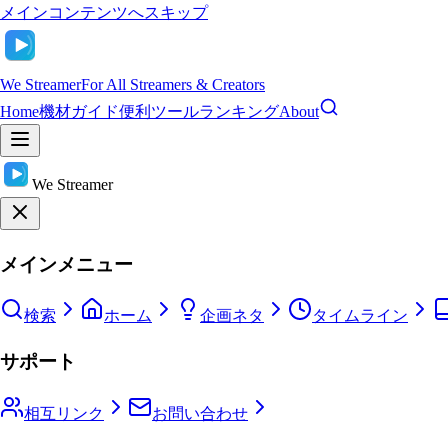
メインコンテンツへスキップ
We Streamer
For All Streamers & Creators
Home
機材ガイド
便利ツール
ランキング
About
We Streamer
メインメニュー
検索
ホーム
企画ネタ
タイムライン
サポート
相互リンク
お問い合わせ